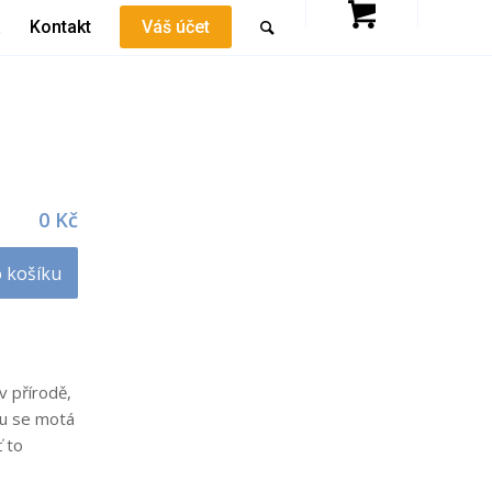
a
Kontakt
Váš účet
0
Kč
o košíku
v přírodě,
mu se motá
ť to