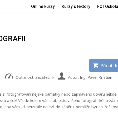
Online kurzy
Kurzy s lektory
FOTOškol
OGRAFII
Přidat d
1
Obtížnost: Začátečník
Autor: Ing. Pavel Kristián
 si fotografování nějaké památky nebo zajímavého útvaru někde 
ísto a šok! Všude kolem vás a objektu vašeho fotografického záj
, aby vám lidi neustále nelezli do záběru, nemůže být ani řeč (by