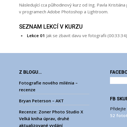
Následující cca půlhodinový kurz od Ing. Pavla Kristiána
v programech Adobe Photoshop a Lightroom.
SEZNAM LEKCÍ V KURZU
Lekce 01
Jak se zbavit davu ve fotografii (00:33:
Z BLOGU…
FACEB
Fotografie nového milénia –
recenze
FB SKU
Bryan Peterson – AKT
Přidejte
Recenze: Zoner Photo Studio X
52 foto
Velká kniha úprav, druhé
aktualizované vydání