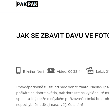
JAK SE ZBAVIT DAVU VE FOT
E-kniha: Není
Video: 00:33:44
Lekcí: 0
Pravděpodobně tu situaci moc dobře znáte. Naplánujete
počkáte na dobré světlo, pak dorazíte na vyhlédnuté m
spousta lidí, takže o nějakém pořizování snímků bez toho
nepochybně nedělají naschvál). Co s tím?