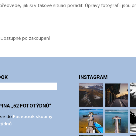
 předvede, jak si v takové situaci poradit. Úpravy fotografií jsou 
34)Dostupné po zakoupení
OOK
INSTAGRAM
PINA „52 FOTOTÝDNŮ“
 se do
Facebook skupiny
týdnů