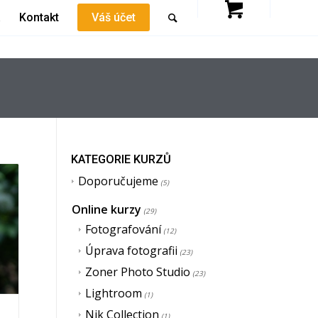
a
Kontakt
Váš účet
KATEGORIE KURZŮ
Doporučujeme
(5)
Online kurzy
(29)
Fotografování
(12)
Úprava fotografii
(23)
Zoner Photo Studio
(23)
Lightroom
(1)
Nik Collection
(1)