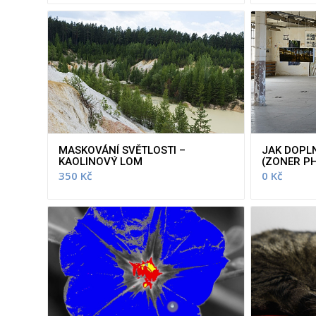
MASKOVÁNÍ SVĚTLOSTI –
JAK DOPLN
KAOLINOVÝ LOM
(ZONER P
350
Kč
0
Kč