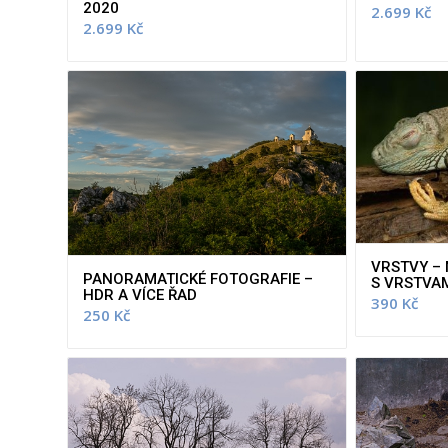
2020
2.699
Kč
2.699
Kč
VRSTVY –
PANORAMATICKÉ FOTOGRAFIE –
S VRSTVA
HDR A VÍCE ŘAD
390
Kč
250
Kč