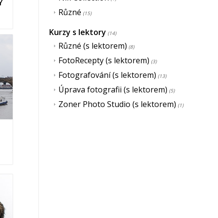
Y
Různé
(15)
Kurzy s lektory
(14)
Různé (s lektorem)
(8)
FotoRecepty (s lektorem)
(3)
Fotografování (s lektorem)
(13)
Úprava fotografii (s lektorem)
(5)
Zoner Photo Studio (s lektorem)
(1)