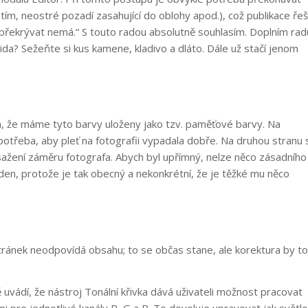
tím, neostré pozadí zasahující do oblohy apod.), což publikace řeš
a překrývat nemá.“ S touto radou absolutně souhlasím. Doplním rad
a? Sežeňte si kus kamene, kladivo a dláto. Dále už stačí jenom
ím, že máme tyto barvy uloženy jako tzv. paměťové barvy. Na
e potřeba, aby pleť na fotografii vypadala dobře. Na druhou stranu 
sažení záměru fotografa. Abych byl upřímný, nelze něco zásadního
den, protože je tak obecný a nekonkrétní, že je těžké mu něco
 stránek neodpovídá obsahu; to se občas stane, ale korektura by to
 uvádí, že nástroj Tonální křivka dává uživateli možnost pracovat
i pro jednotlivé kanály R, G a B. To dovoluje upravovat jak světlo