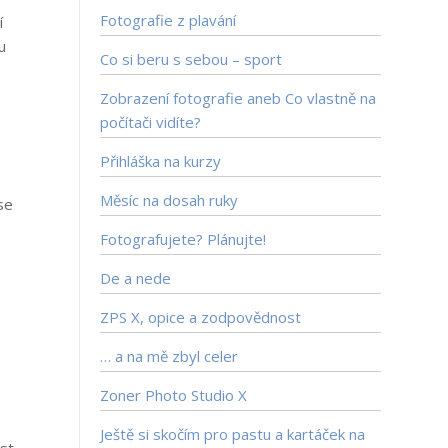
Fotografie z plavání
í
u
Co si beru s sebou – sport
Zobrazení fotografie aneb Co vlastně na
počítači vidíte?
Přihláška na kurzy
Měsíc na dosah ruky
se
Fotografujete? Plánujte!
De a nede
ZPS X, opice a zodpovědnost
… a na mě zbyl celer
Zoner Photo Studio X
Ještě si skočím pro pastu a kartáček na
st,