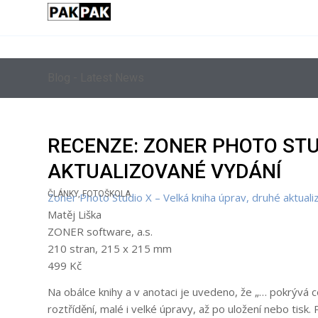
Blog - Latest News
RECENZE: ZONER PHOTO STU
AKTUALIZOVANÉ VYDÁNÍ
ČLÁNKY
,
FOTOŠKOLA
Zoner Photo Studio X – Velká kniha úprav, druhé aktual
Matěj Liška
ZONER software, a.s.
210 stran, 215 x 215 mm
499 Kč
Na obálce knihy a v anotaci je uvedeno, že „… pokrývá c
roztřídění, malé i velké úpravy, až po uložení nebo ti