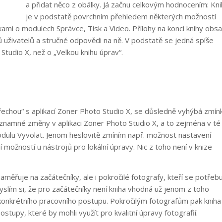
a přidat něco z obálky. Já začnu celkovým hodnocením: Kn
je v podstatě povrchním přehledem některých možností
kami o modulech Správce, Tisk a Video. Přílohy na konci knihy obsa
ů uživatelů a stručné odpovědi na ně. V podstatě se jedná spíše
tudio X, než o „Velkou knihu úprav“.
střechou“ s aplikací Zoner Photo Studio X, se důsledně vyhýbá zmí
znamné změny v aplikaci Zoner Photo Studio X, a to zejména v té
modulu Vyvolat. Jenom heslovitě zmíním např. možnost nastavení
možností u nástrojů pro lokální úpravy. Nic z toho není v knize
aměřuje na začátečníky, ale i pokročilé fotografy, kteří se potřebu
slím si, že pro začátečníky není kniha vhodná už jenom z toho
 konkrétního pracovního postupu. Pokročilým fotografům pak kniha
ostupy, které by mohli využít pro kvalitní úpravy fotografií.