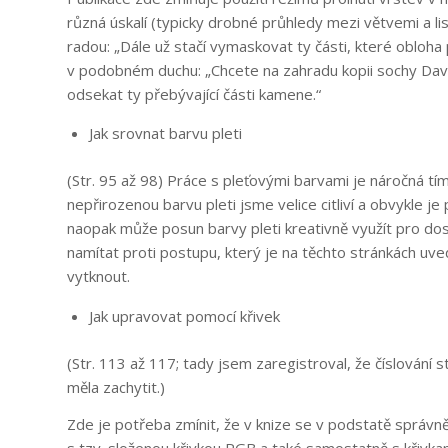
různá úskalí (typicky drobné průhledy mezi větvemi a lis
radou: „Dále už stačí vymaskovat ty části, které obloh
v podobném duchu: „Chcete na zahradu kopii sochy David
odsekat ty přebývající části kamene.“
Jak srovnat barvu pleti
(Str. 95 až 98) Práce s pleťovými barvami je náročná t
nepřirozenou barvu pleti jsme velice citliví a obvykle j
naopak může posun barvy pleti kreativně využít pro do
namítat proti postupu, který je na těchto stránkách uve
vytknout.
Jak upravovat pomocí křivek
(Str. 113 až 117; tady jsem zaregistroval, že číslování
měla zachytit.)
Zde je potřeba zmínit, že v knize se v podstatě správně
s tzv. složenou křivkou RGB a také samostatně s křivkam