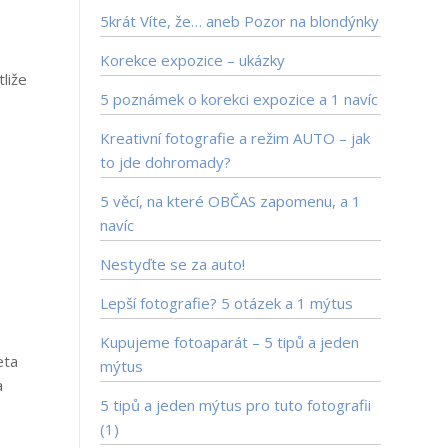
5krát Víte, že… aneb Pozor na blondýnky
Korekce expozice – ukázky
liže
5 poznámek o korekci expozice a 1 navíc
Kreativní fotografie a režim AUTO – jak
to jde dohromady?
5 věcí, na které OBČAS zapomenu, a 1
navíc
Nestyďte se za auto!
Lepší fotografie? 5 otázek a 1 mýtus
Kupujeme fotoaparát – 5 tipů a jeden
eta
mýtus
a
5 tipů a jeden mýtus pro tuto fotografii
(1)