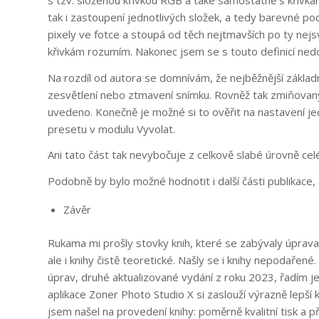
tak i zastoupení jednotlivých složek, a tedy barevné pod
pixely ve fotce a stoupá od těch nejtmavších po ty nej
křivkám rozumím. Nakonec jsem se s touto definicí nedo
Na rozdíl od autora se domnívám, že nejběžnější základ
zesvětlení nebo ztmavení snímku. Rovněž tak zmiňovaný
uvedeno. Konečně je možné si to ověřit na nastavení jed
presetu v modulu Vyvolat.
Ani tato část tak nevybočuje z celkově slabé úrovně celé
Podobně by bylo možné hodnotit i další části publikace,
Závěr
Rukama mi prošly stovky knih, které se zabývaly úpravam
ale i knihy čistě teoretické. Našly se i knihy nepodařen
úprav, druhé aktualizované vydání z roku 2023, řadím 
aplikace Zoner Photo Studio X si zaslouží výrazně lepší 
jsem našel na provedení knihy: poměrně kvalitní tisk a 