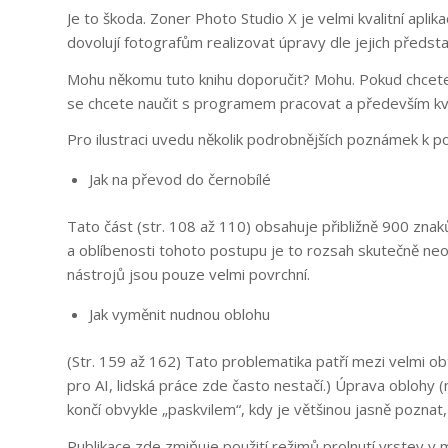
Je to škoda. Zoner Photo Studio X je velmi kvalitní aplik
dovolují fotografům realizovat úpravy dle jejich předsta
Mohu někomu tuto knihu doporučit? Mohu. Pokud chcete f
se chcete naučit s programem pracovat a především kval
Pro ilustraci uvedu několik podrobnějších poznámek k 
Jak na převod do černobílé
Tato část (str. 108 až 110) obsahuje přibližně 900 znaků
a oblíbenosti tohoto postupu je to rozsah skutečně neo
nástrojů jsou pouze velmi povrchní.
Jak vyměnit nudnou oblohu
(Str. 159 až 162) Tato problematika patří mezi velmi ob
pro AI, lidská práce zde často nestačí.) Úprava oblohy 
končí obvykle „paskvilem“, kdy je většinou jasně poznat
Publikace zde zmiňuje použití režimů prolnutí vrstev v