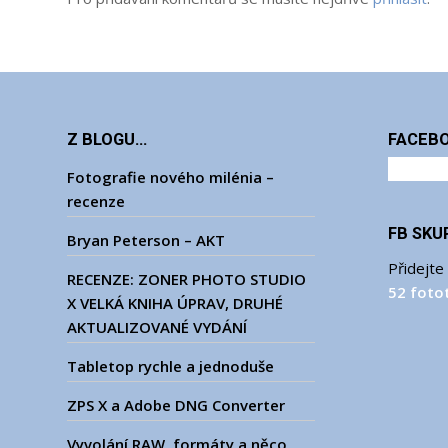
Z BLOGU…
FACEB
Fotografie nového milénia –
recenze
FB SKU
Bryan Peterson – AKT
Přidejte
RECENZE: ZONER PHOTO STUDIO
52 foto
X VELKÁ KNIHA ÚPRAV, DRUHÉ
AKTUALIZOVANÉ VYDÁNÍ
Tabletop rychle a jednoduše
ZPS X a Adobe DNG Converter
Vyvolání RAW, formáty a něco