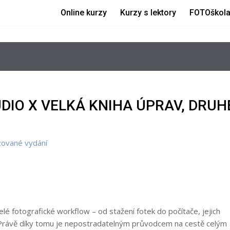
Online kurzy
Kurzy s lektory
FOTOškol
DIO X VELKÁ KNIHA ÚPRAV, DRUH
izované vydání
elé fotografické workflow – od stažení fotek do počítače, jejich
sk. Právě díky tomu je nepostradatelným průvodcem na cestě celým