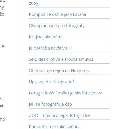
zuby
hny
 že
Kompozice ostrá jako katana
Olympiáda je i pro fotografy
Krajina jako dáma
ého
Je potřeba navštívit F!
Sex, deskriptiva a trocha smutku
Ohňostroje nejen na Nový rok
Upravujete fotografie?
Fotografování ptáků je skvělá zábava
i,
Jak se fotografuje čáp
ha
ZOO – tipy pro lepší fotografie
ího
Pampeliška je také květina