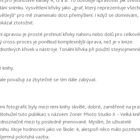
ání snímku. Vysvětlení křivky jako „graf, který reprezentuje všec
světlejší“ pro mě znamenalo dost přemýšlení. I když se domnívám,
kázal ztotožnit.
ní úpravou je prosté prohnutí křivky nahoru nebo dolů pro celkové
 cross-proces je poněkud komplexnější úprava, než je v knize
notlivých křivek u nástroje Tonální křivka při použití stejnojmenn
 knihy.
 ale považuji za zbytečné se tím dále zabývat.
i fotografií; byly mezi nimi knihy skvělé, dobré, zaměřené na prax
é. Bohužel tuto publikaci s názvem Zoner Photo Studio X – Velká kni
jednoznačně mezi ty posledně jmenované. Myslím, že uživatelé
knihu. Moje hodnocení jako ve škole: 4, alespoň něco málo pozitivn
příjemná polotuhá vazba.