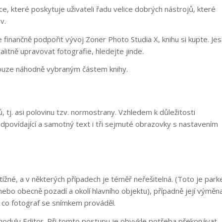
ace, které poskytuje uživateli řadu velice dobrých nástrojů, které
v.
inančně podpořit vývoj Zoner Photo Studia X, knihu si kupte. Jest
itně upravovat fotografie, hledejte jinde.
pouze náhodně vybraným částem knihy.
, tj. asi polovinu tzv. normostrany. Vzhledem k důležitosti
dpovídající a samotný text i tři sejmuté obrazovky s nastavením
tížné, a v některých případech je téměř neřešitelná. (Toto je park
(nebo obecně pozadí a okolí hlavního objektu), případně její výměn
, co fotograf se snímkem prováděl.
 modulu Editor. Při tomto postupu je obvykle potřeba překonávat