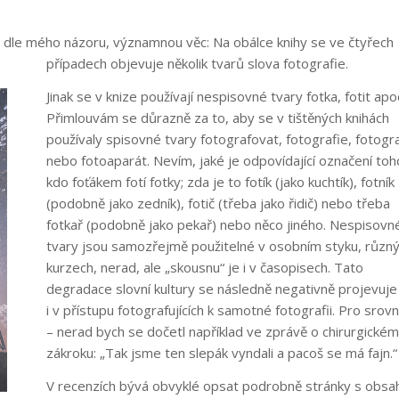
 dle mého názoru, významnou věc: Na obálce knihy se ve čtyřech
případech objevuje několik tvarů slova fotografie.
Jinak se v knize používají nespisovné tvary fotka, fotit apo
Přimlouvám se důrazně za to, aby se v tištěných knihách
používaly spisovné tvary fotografovat, fotografie, fotogr
nebo fotoaparát. Nevím, jaké je odpovídající označení toh
kdo foťákem fotí fotky; zda je to fotík (jako kuchtík), fotník
(podobně jako zedník), fotič (třeba jako řidič) nebo třeba
fotkař (podobně jako pekař) nebo něco jiného. Nespisovn
tvary jsou samozřejmě použitelné v osobním styku, různ
kurzech, nerad, ale „skousnu“ je i v časopisech. Tato
degradace slovní kultury se následně negativně projevuje
i v přístupu fotografujících k samotné fotografii. Pro srovn
– nerad bych se dočetl například ve zprávě o chirurgickém
zákroku: „Tak jsme ten slepák vyndali a pacoš se má fajn.“
V recenzích bývá obvyklé opsat podrobně stránky s obs