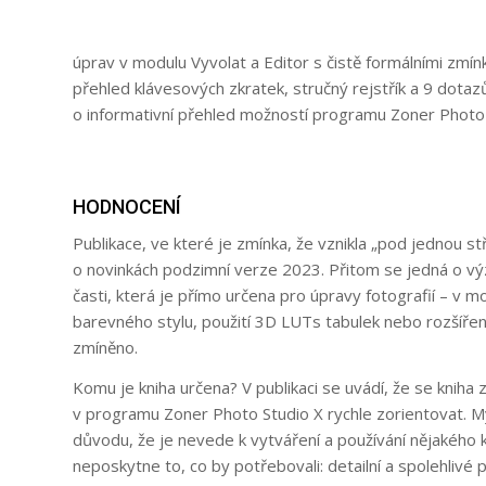
úprav v modulu Vyvolat a Editor s čistě formálními zmín
přehled klávesových zkratek, stručný rejstřík a 9 dotaz
o informativní přehled možností programu Zoner Photo S
HODNOCENÍ
Publikace, ve které je zmínka, že vznikla „pod jednou 
o novinkách podzimní verze 2023. Přitom se jedná o vý
časti, která je přímo určena pro úpravy fotografií – v 
barevného stylu, použití 3D LUTs tabulek nebo rozšíření 
zmíněno.
Komu je kniha určena? V publikaci se uvádí, že se kniha z
v programu Zoner Photo Studio X rychle zorientovat. My
důvodu, že je nevede k vytváření a používání nějakého
neposkytne to, co by potřebovali: detailní a spolehlivé p