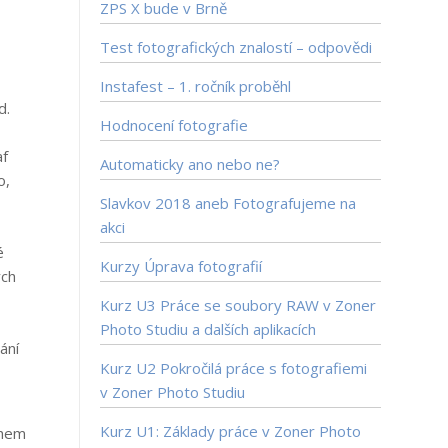
ZPS X bude v Brně
Test fotografických znalostí – odpovědi
Instafest – 1. ročník proběhl
d.
Hodnocení fotografie
af
Automaticky ano nebo ne?
o,
Slavkov 2018 aneb Fotografujeme na
akci
é
Kurzy Úprava fotografií
ých
Kurz U3 Práce se soubory RAW v Zoner
Photo Studiu a dalších aplikacích
ání
Kurz U2 Pokročilá práce s fotografiemi
v Zoner Photo Studiu
Kurz U1: Základy práce v Zoner Photo
ahem