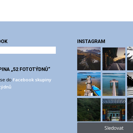
OOK
INSTAGRAM
PINA „52 FOTOTÝDNŮ“
 se do
Facebook skupiny
týdnů
Sledovat