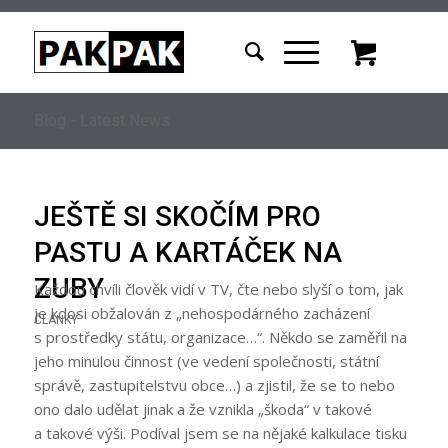
Blog - Latest News
JEŠTĚ SI SKOČÍM PRO
PASTU A KARTÁČEK NA
ZUBY
Každou chvíli člověk vidí v TV, čte nebo slyší o tom, jak
je kdosi obžalován z „nehospodárného zacházení
ČLÁNKY
s prostředky státu, organizace…“. Někdo se zaměřil na
jeho minulou činnost (ve vedení společnosti, státní
správě, zastupitelstvu obce…) a zjistil, že se to nebo
ono dalo udělat jinak a že vznikla „škoda“ v takové
a takové výši. Podíval jsem se na nějaké kalkulace tisku