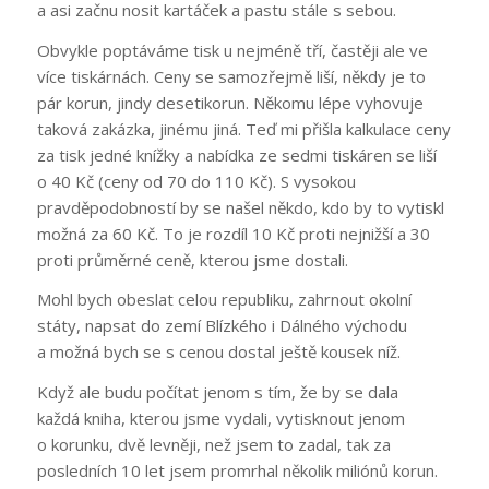
a asi začnu nosit kartáček a pastu stále s sebou.
Obvykle poptáváme tisk u nejméně tří, častěji ale ve
více tiskárnách. Ceny se samozřejmě liší, někdy je to
pár korun, jindy desetikorun. Někomu lépe vyhovuje
taková zakázka, jinému jiná. Teď mi přišla kalkulace ceny
za tisk jedné knížky a nabídka ze sedmi tiskáren se liší
o 40 Kč (ceny od 70 do 110 Kč). S vysokou
pravděpodobností by se našel někdo, kdo by to vytiskl
možná za 60 Kč. To je rozdíl 10 Kč proti nejnižší a 30
proti průměrné ceně, kterou jsme dostali.
Mohl bych obeslat celou republiku, zahrnout okolní
státy, napsat do zemí Blízkého i Dálného východu
a možná bych se s cenou dostal ještě kousek níž.
Když ale budu počítat jenom s tím, že by se dala
každá kniha, kterou jsme vydali, vytisknout jenom
o korunku, dvě levněji, než jsem to zadal, tak za
posledních 10 let jsem promrhal několik miliónů korun.